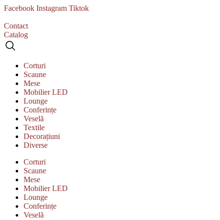
Sari
Facebook
Instagram
Tiktok
la
conținut
Contact
Catalog
Corturi
Scaune
Mese
Mobilier LED
Lounge
Conferințe
Veselă
Textile
Decorațiuni
Diverse
Corturi
Scaune
Mese
Mobilier LED
Lounge
Conferințe
Veselă