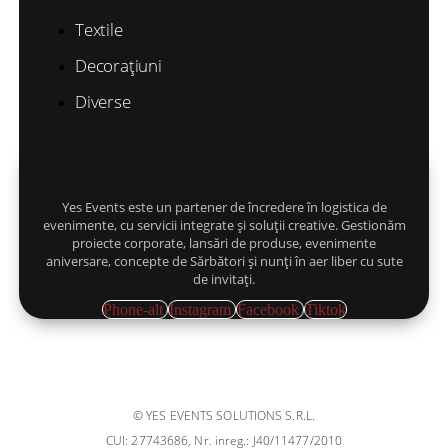
Textile
Decorațiuni
Diverse
Yes Events este un partener de încredere în logistica de
evenimente, cu servicii integrate și soluții creative. Gestionăm
proiecte corporate, lansări de produse, evenimente
aniversare, concepte de Sărbători și nunți în aer liber cu sute
de invitați.
Phone-alt
Instagram
Facebook
Tiktok
© YES EVENTS SOLUTIONS S.R.L.
CUI: 27743686, Nr. inreg.: J40/11477/2010