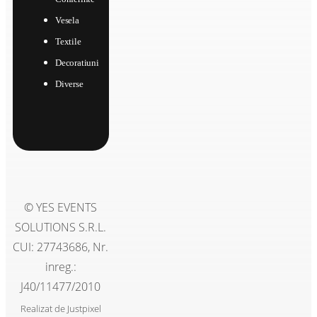
Vesela
Textile
Decoratiuni
Diverse
© YES EVENTS
SOLUTIONS S.R.L.
CUI: 27743686, Nr.
inreg.:
J40/11477/2010
Realizat de
Justpixel