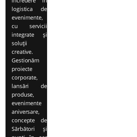
încredere în
logistica de
evenimente,
cu servicii
integrate și
soluții
creative.
Gestionăm
proiecte
corporate,
lansări de
produse,
evenimente
aniversare,
concepte de
Sărbători și