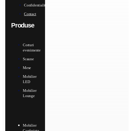
Confidentialitate
Contact
Produse
Corturi
evenimente
Scaune
Mese
Mobilier
LED
Mobilier
Lounge
Mobilier
Conferinte