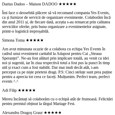
Darius Dadoo – Maison DADOO
★★★★★
Îmi face o deosebită plăcere să vă recomand compania Yes Events,
ca și furnizor de servicii de organizare evenimente. Colaborăm încă
din anul 2011 și, de fiecare dată, aceștia s-au remarcat prin calitatea
serviciilor oferite, prin buna organizare a evenimentelor asignate,
printr-o logistică ireproșabilă.
Simona Toma
★★★★★
Am avut minunata ocazie de a colabora cu echipa Yes Events în
cadrul unui eveniment caritabil la Adapost pentru Cai „Steaua
Speranței”. Ne-au fost alături prin implicare totală, au venit cu idei
noi și sugestii, iar în ziua respectivă totul a fost pus la punct în timp
util și exact cum a fost stabilit. Dar mai mult decât atât, i-am
perceput ca pe niște prieteni dragi. P.S: Cinci steluțe sunt prea puține
pentru a aprecia tot ceea ce faceți. Mulțumim. Perfect team, perfect
events ^.^
Adi Filip
★★★★★
Mereu încântați să colaborăm cu o echipă atât de frumoasă. Felicitări
pentru premiul obținut la târgul Mariage Fest.
Alexandru Dragoș Graur
★★★★★