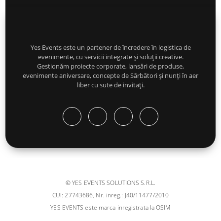
Yes Events este un partener de încredere în logistica de
evenimente, cu servicii integrate și soluții creative.
Gestionăm proiecte corporate, lansări de produse,
evenimente aniversare, concepte de Sărbători și nunți în aer
liber cu sute de invitați.
© YES EVENTS SOLUTIONS S.R.L.
CUI: 27743686, Nr. inreg.: J40/11477/2010
YES EVENTS este marca inregistrata la OSIM