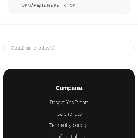
URMĂREȘTE-NE PE TIK TOK
Caută un produs
Compania
Despre Yes Events
Galerie foto
Termeni și condiții
Confidențialitate