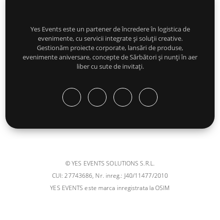
Yes Events este un partener de încredere în logistica de
evenimente, cu servicii integrate și soluții creative.
Gestionăm proiecte corporate, lansări de produse,
evenimente aniversare, concepte de Sărbători și nunți în aer
liber cu sute de invitați.
© YES EVENTS SOLUTIONS S.R.L.
CUI: 27743686, Nr. inreg.: J40/11477/2010
YES EVENTS este marca inregistrata la OSIM