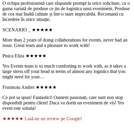
O echipa profesionistă care răspunde prompt la orice solicitare, cu o
gama variată de produse ce țin de logistica unui eveniment. Produse
de cea mai înaltă calitate și într-o stare impecabila. Recomand cu
încredere în orice situație.
SCENARIO _
★★★★★
More than 2 years of doing collaborations for events, never had an
issue. Great team and a pleasure to work with!
Pisica Eliza
★★★★★
Yes Events team is so much comforting to work with, as it takes a
large stress off your head in terms of almost any logistics that you
might need for your…
Frusinoiu Andrei
★★★★★
Ce pot sa spun! Fantastici! Oameni pasionati, care sunt non stop
disponibili pentru client! Daca va doriti un eveniment de vis! Yes
event este solutia!
★★★★★
Lasă-ne un review pe Google!