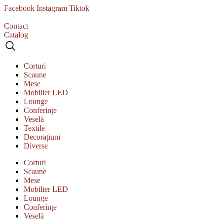
Sari
Facebook
Instagram
Tiktok
la
conținut
Contact
Catalog
Corturi
Scaune
Mese
Mobilier LED
Lounge
Conferințe
Veselă
Textile
Decorațiuni
Diverse
Corturi
Scaune
Mese
Mobilier LED
Lounge
Conferințe
Veselă