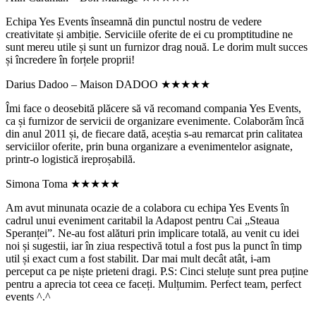
Echipa Yes Events înseamnă din punctul nostru de vedere
creativitate și ambiție. Serviciile oferite de ei cu promptitudine ne
sunt mereu utile și sunt un furnizor drag nouă. Le dorim mult succes
și încredere în forțele proprii!
Darius Dadoo – Maison DADOO
★★★★★
Îmi face o deosebită plăcere să vă recomand compania Yes Events,
ca și furnizor de servicii de organizare evenimente. Colaborăm încă
din anul 2011 și, de fiecare dată, aceștia s-au remarcat prin calitatea
serviciilor oferite, prin buna organizare a evenimentelor asignate,
printr-o logistică ireproșabilă.
Simona Toma
★★★★★
Am avut minunata ocazie de a colabora cu echipa Yes Events în
cadrul unui eveniment caritabil la Adapost pentru Cai „Steaua
Speranței”. Ne-au fost alături prin implicare totală, au venit cu idei
noi și sugestii, iar în ziua respectivă totul a fost pus la punct în timp
util și exact cum a fost stabilit. Dar mai mult decât atât, i-am
perceput ca pe niște prieteni dragi. P.S: Cinci steluțe sunt prea puține
pentru a aprecia tot ceea ce faceți. Mulțumim. Perfect team, perfect
events ^.^