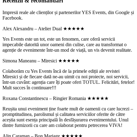
Recenzii & recomandări
Impresii reale ale clienților și partenerilor YES Events, din Google și
Facebook.
Alex Alexandru – Atelier Dual
★★★★★
Yes Events este un tot, este un fenomen, care oferă servicii
impecabile datorită unor oameni din culise, care au transformat o
agenție de evenimente într-un mod de viață, un vis devenit realitate.
Simona Maneanu – Miresici
★★★★★
Colaborăm cu Yes Events încă de la primele ediții ale revistei
Miresici și de fiecare dată ne-au uimit cu noi proiecte, noi servicii,
într-un cuvânt: agenția care îți poate oferi TOTUL. Felicitări, fetelor!
Mult succes în continuare!!!
Roxana Constantinescu – Ringier Romania
★★★★★
Reușita unui eveniment ține foarte mult de oamenii cu care lucrezi –
promptitudinea, parolismul și calitatea serviciilor oferite de către
aceștia sunt esența principală în desfășurarea evenimentului. Unul
dintre furnizorii cu care am colaborat pentru petrecerea VIVA!
Alin Caraman – Bon Mariage
★★★★★