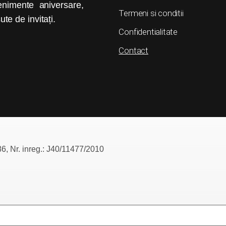
enimente aniversare,
Termeni si conditii
te de invitați.
Confidentialitate
Contact
Nr. inreg.: J40/11477/2010