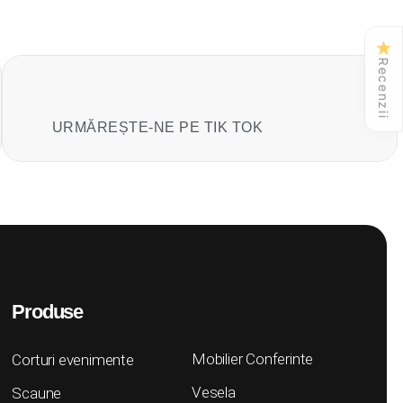
★
Recenzii
URMĂREȘTE-NE PE TIK TOK
Produse
Mobilier Conferinte
Corturi evenimente
Vesela
Scaune