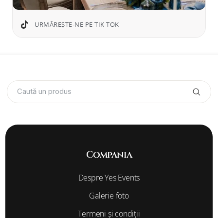
URMĂREȘTE-NE PE TIK TOK
Caută un produs
Compania
Despre Yes Events
Galerie foto
Termeni și condiții