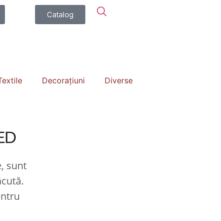
Catalog
Textile
Decorațiuni
Diverse
ED
e, sunt
ăcută.
entru