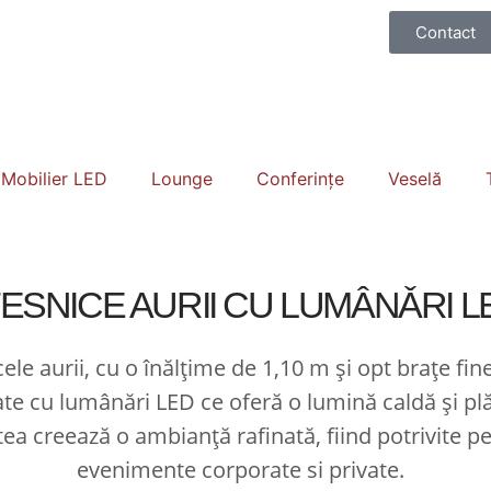
Contact
Mobilier LED
Lounge
Conferințe
Veselă
ESNICE AURII CU LUMÂNǍRI L
ele aurii, cu o înălțime de 1,10 m și opt brațe fin
te cu lumânări LED ce oferă o lumină caldă și pl
ea creează o ambianță rafinată, fiind potrivite p
evenimente corporate si private.