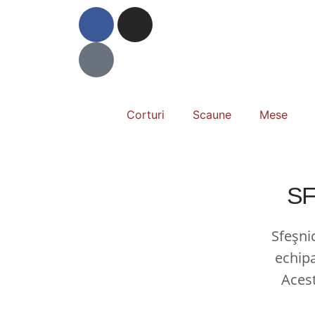
Corturi
Scaune
Mese
SF
Sfeșnic
echipa
Acest